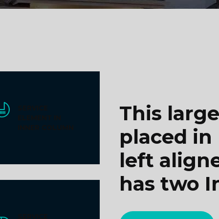
This larg
SERVICE
ELEMENT IN
INNER COLUMN
placed in
left align
has two 
SERVICE