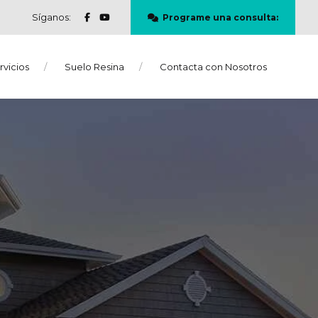
Síganos:
Programe una consulta:
rvicios
Suelo Resina
Contacta con Nosotros