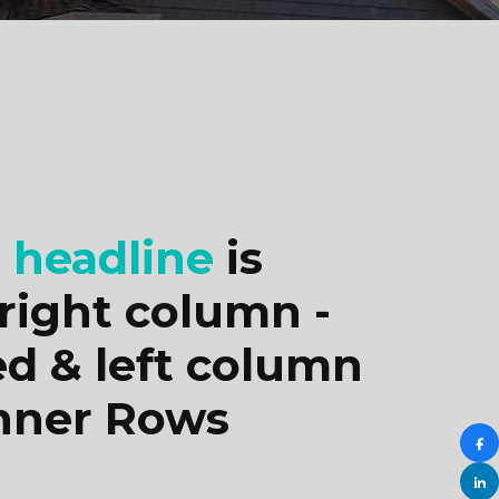
e
headline
is
 right column -
ed & left column
Inner Rows