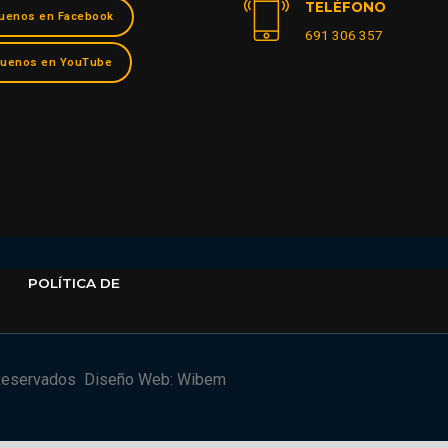
TELÉFONO
uenos en Facebook
691 306 357
guenos en YouTube
POLÍTICA DE
Reservados
Diseño Web: Wibem