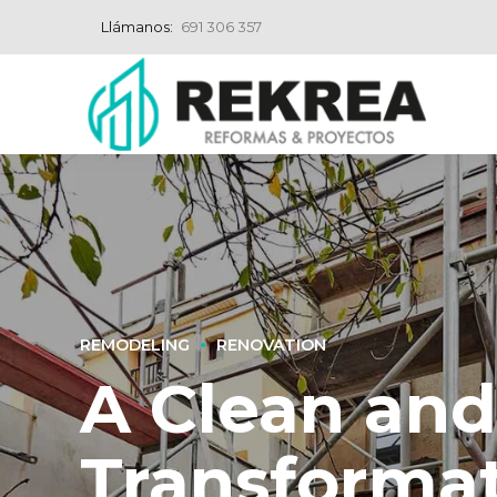
Llámanos:
691 306 357
REMODELING
RENOVATION
A Clean and
Transforma