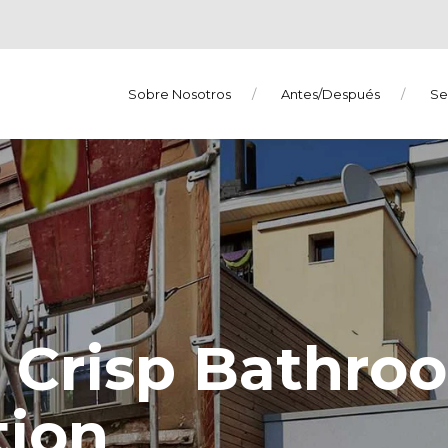
Sobre Nosotros
Antes/Después
Se
 Crisp Bathro
tion