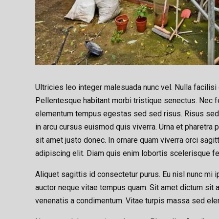
Ultricies leo integer malesuada nunc vel. Nulla facili
Pellentesque habitant morbi tristique senectus. Nec fe
elementum tempus egestas sed sed risus. Risus sed v
in arcu cursus euismod quis viverra. Urna et pharetra 
sit amet justo donec. In ornare quam viverra orci sagi
adipiscing elit. Diam quis enim lobortis scelerisque 
Aliquet sagittis id consectetur purus. Eu nisl nunc mi 
auctor neque vitae tempus quam. Sit amet dictum sit 
venenatis a condimentum. Vitae turpis massa sed el