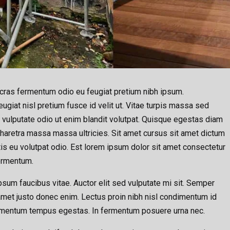
si cras fermentum odio eu feugiat pretium nibh ipsum.
ugiat nisl pretium fusce id velit ut. Vitae turpis massa sed
ulputate odio ut enim blandit volutpat. Quisque egestas diam
pharetra massa massa ultricies. Sit amet cursus sit amet dictum
ttis eu volutpat odio. Est lorem ipsum dolor sit amet consectetur
fermentum.
ipsum faucibus vitae. Auctor elit sed vulputate mi sit. Semper
amet justo donec enim. Lectus proin nibh nisl condimentum id
ementum tempus egestas. In fermentum posuere urna nec.